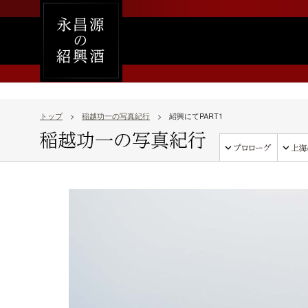
トップ
>
稲越功一の写真紀行
> 紹興にてPART1